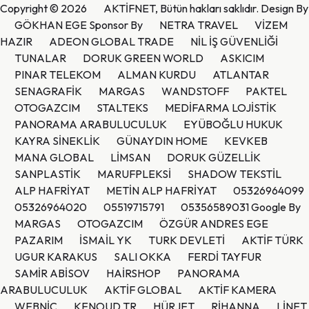
Copyright © 2026
AKTİFNET
, Bütün hakları saklıdır. Design By
GÖKHAN EGE
Sponsor By
NETRA TRAVEL
VİZEM
HAZIR
ADEON GLOBAL TRADE
NİL İŞ GÜVENLİĞİ
TUNALAR
DORUK GREEN WORLD
ASKICIM
PINAR TELEKOM
ALMAN KURDU
ATLANTAR
SENAGRAFİK
MARGAS
WANDSTOFF
PAKTEL
OTOGAZCIM
STALTEKS
MEDİFARMA LOJİSTİK
PANORAMA ARABULUCULUK
EYÜBOĞLU HUKUK
KAYRA SİNEKLİK
GÜNAYDIN HOME
KEVKEB
MANA GLOBAL
LİMSAN
DORUK GÜZELLİK
SANPLASTİK
MARUFPLEKSİ
SHADOW TEKSTİL
ALP HAFRİYAT
METİN ALP HAFRİYAT
05326964099
05326964020
05519715791
05356589031
Google By
MARGAS
OTOGAZCIM
ÖZGÜR ANDRES EGE
PAZARIM
İSMAİL YK
TURK DEVLETİ
AKTİF TÜRK
UGUR KARAKUS
SALI OKKA
FERDİ TAYFUR
SAMİR ABİSOV
HAİRSHOP
PANORAMA
ARABULUCULUK
AKTİF GLOBAL
AKTİF KAMERA
WEBNİC
KENOUD TR
HÜRJET
RİHANNA
LİNET