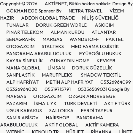
Copyright © 2026
AKTİFNET
, Bütün hakları saklıdır. Design By
GÖKHAN EGE
Sponsor By
NETRA TRAVEL
VİZEM
HAZIR
ADEON GLOBAL TRADE
NİL İŞ GÜVENLİĞİ
TUNALAR
DORUK GREEN WORLD
ASKICIM
PINAR TELEKOM
ALMAN KURDU
ATLANTAR
SENAGRAFİK
MARGAS
WANDSTOFF
PAKTEL
OTOGAZCIM
STALTEKS
MEDİFARMA LOJİSTİK
PANORAMA ARABULUCULUK
EYÜBOĞLU HUKUK
KAYRA SİNEKLİK
GÜNAYDIN HOME
KEVKEB
MANA GLOBAL
LİMSAN
DORUK GÜZELLİK
SANPLASTİK
MARUFPLEKSİ
SHADOW TEKSTİL
ALP HAFRİYAT
METİN ALP HAFRİYAT
05326964099
05326964020
05519715791
05356589031
Google By
MARGAS
OTOGAZCIM
ÖZGÜR ANDRES EGE
PAZARIM
İSMAİL YK
TURK DEVLETİ
AKTİF TÜRK
UGUR KARAKUS
SALI OKKA
FERDİ TAYFUR
SAMİR ABİSOV
HAİRSHOP
PANORAMA
ARABULUCULUK
AKTİF GLOBAL
AKTİF KAMERA
WEBNİC
KENOUD TR
HÜRJET
RİHANNA
LİNET